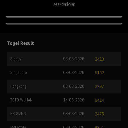
Desktop
Wap
Togel Result
Sidney
08-08-2026
2413
Singapore
08-08-2026
5102
Hongkong
08-08-2026
2797
TOTO WUHAN
14-05-2026
6414
HK SIANG
08-08-2026
2476
MALAYSIA
08-08-2026
6851