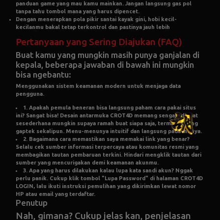
panduan game yang mau kamu mainkan. Jangan langsung gas pol
tanpa tahu tombol mana yang harus dipencet.
Dengan menerapkan pola pikir santai kayak gini, hobi kecil-
kecilanmu bakal tetap terkontrol dan pastinya jauh lebih
Pertanyaan yang Sering Diajukan (FAQ)
Buat kamu yang mungkin masih punya ganjalan di
kepala, beberapa jawaban di bawah ini mungkin
bisa ngebantu:
Menggunakan sistem keamanan modern untuk menjaga data
pengguna.
1. Apakah pemula beneran bisa langsung paham cara pakai situs
ini? Sangat bisa! Desain antarmuka CROT4D memang sengaja dibuat
sesederhana mungkin supaya ramah buat siapa saja, termasuk yang
gaptek sekalipun. Menu-menunya intuitif dan langsung pada intinya.
2. Bagaimana cara memastikan saya memakai link yang benar?
Selalu cek sumber informasi terpercaya atau komunitas resmi yang
membagikan tautan pembaruan terkini. Hindari mengklik tautan dari
sumber yang mencurigakan demi keamanan akunmu.
3. Apa yang harus dilakukan kalau lupa kata sandi akun? Nggak
perlu panik. Cukup klik tombol "Lupa Password" di halaman CROT4D
LOGIN, lalu ikuti instruksi pemulihan yang dikirimkan lewat nomor
HP atau email yang terdaftar.
Penutup
Nah, gimana? Cukup jelas kan, penjelasan